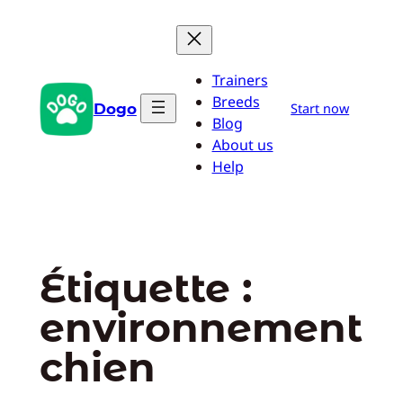
Aller
au
contenu
Trainers
Breeds
Dogo
Start now
Blog
About us
Help
Étiquette :
environnement
chien