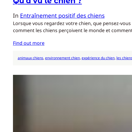
Qu’a vu le chien ?
In
Entraînement positif des chiens
Lorsque vous regardez votre chien, que pensez-vous q
comment les chiens perçoivent le monde et commen
Find out more
animaux chiens
, 
environnement chien
, 
expérience du chien
, 
les chien