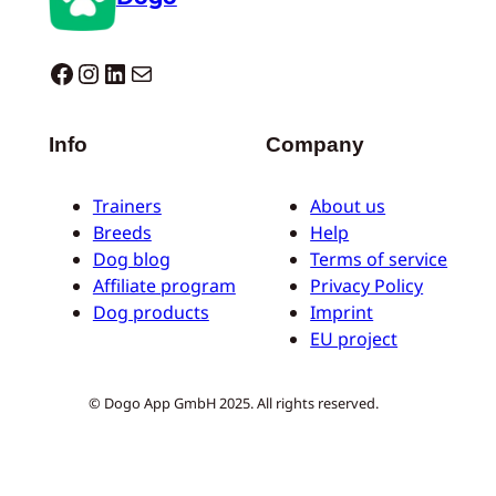
Dogo facebook
Instagram
LinkedIn
E-mail
Info
Company
Trainers
About us
Breeds
Help
Dog blog
Terms of service
Affiliate program
Privacy Policy
Dog products
Imprint
EU project
© Dogo App GmbH 2025. All rights reserved.