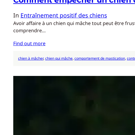
In
Entraînement positif des chiens
Avoir affaire à un chien qui mâche tout peut être frus
comprendre…
Find out more
chien à mâcher
, 
chien qui mâche
, 
comportement de mastication
, 
cont