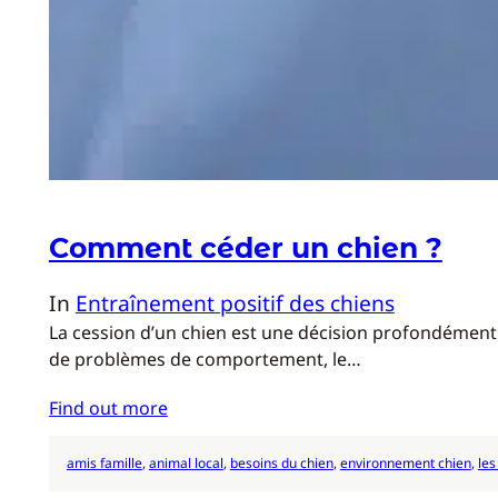
Comment céder un chien ?
In
Entraînement positif des chiens
La cession d’un chien est une décision profondément é
de problèmes de comportement, le…
Find out more
amis famille
, 
animal local
, 
besoins du chien
, 
environnement chien
, 
le