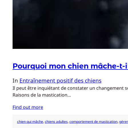
Pourquoi mon chien mâche-t-il
In
Entraînement positif des chiens
Il peut être inquiétant de constater un changement 
Raisons de la mastication…
Find out more
chien qui mâche
, 
chiens adultes
, 
comportement de mastication
, 
gérer