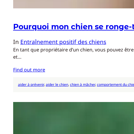
Pourquoi mon chien se ronge-t-
In
Entraînement positif des chiens
En tant que propriétaire d’un chien, vous pouvez êtr
et…
Find out more
aider à prévenir
, 
aider le chien
, 
chien à mâcher
, 
comportement du chi