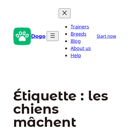
Aller
au
contenu
Trainers
Breeds
Dogo
Start now
Blog
About us
Help
Étiquette :
les
chiens
mâchent