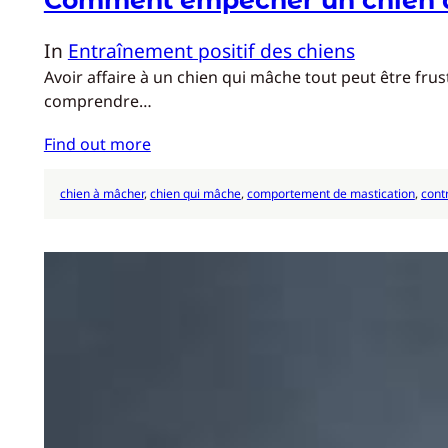
In
Entraînement positif des chiens
Avoir affaire à un chien qui mâche tout peut être frus
comprendre…
Find out more
chien à mâcher
, 
chien qui mâche
, 
comportement de mastication
, 
cont