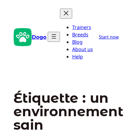
Aller
au
contenu
Trainers
Breeds
Dogo
Start now
Blog
About us
Help
Étiquette :
un
environnement
sain