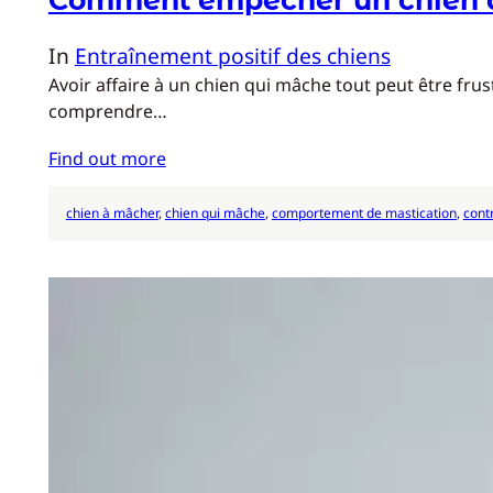
In
Entraînement positif des chiens
Avoir affaire à un chien qui mâche tout peut être frus
comprendre…
Find out more
chien à mâcher
, 
chien qui mâche
, 
comportement de mastication
, 
cont