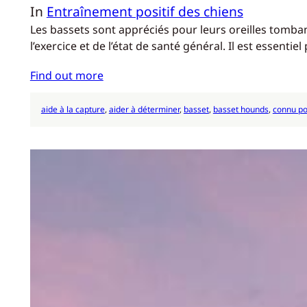
In
Entraînement positif des chiens
Les bassets sont appréciés pour leurs oreilles tombant
l’exercice et de l’état de santé général. Il est essenti
Find out more
aide à la capture
, 
aider à déterminer
, 
basset
, 
basset hounds
, 
connu po