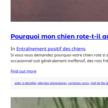
Pourquoi mon chien rote-t-il a
In
Entraînement positif des chiens
Si vous vous demandez pourquoi votre chien rote si s
occasionnel soit généralement inoffensif, des rots fr
Find out more
aider à identifier
, 
allergies alimentaires
, 
certaines races
, 
chef de file 