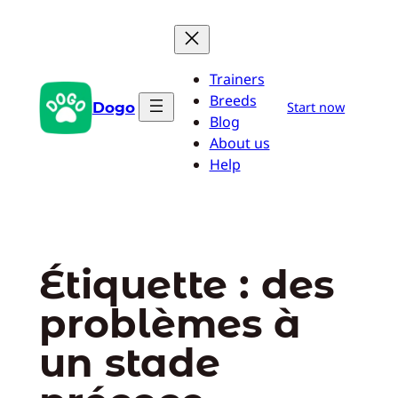
Aller
au
contenu
Trainers
Breeds
Dogo
Start now
Blog
About us
Help
Étiquette :
des
problèmes à
un stade