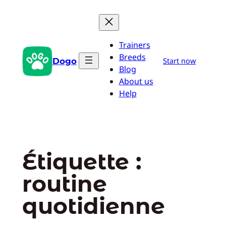
Aller
au
contenu
Trainers
Breeds
Dogo
Start now
Blog
About us
Help
Étiquette :
routine
quotidienne