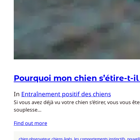
Pourquoi mon chien s’étire-t-il
In
Entraînement positif des chiens
Si vous avez déjà vu votre chien s’étirer, vous vous 
souplesse…
Find out more
chien observateur
, 
chiens âgés
, 
les comportements instinctifs
, 
nouvel