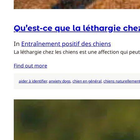
Qu’est-ce que la léthargie chez
In
Entraînement positif des chiens
La léthargie chez les chiens est une affection qui peut
Find out more
aider à identifier
, 
anxiety dogs
, 
chien en général
, 
chiens naturellemen