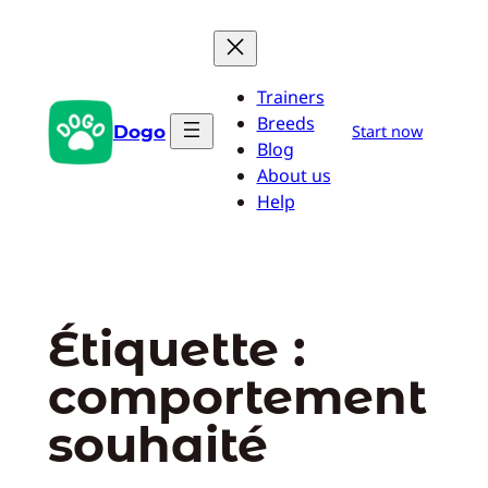
Aller
au
contenu
Trainers
Breeds
Dogo
Start now
Blog
About us
Help
Étiquette :
comportement
souhaité