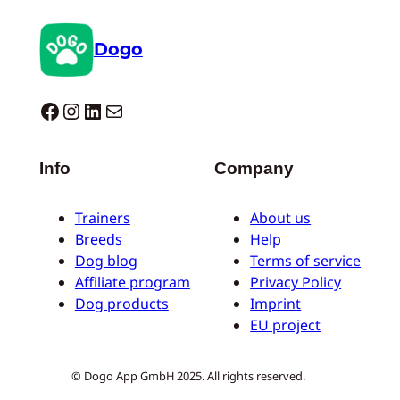
Dogo
Dogo facebook
Instagram
LinkedIn
E-mail
Info
Company
Trainers
About us
Breeds
Help
Dog blog
Terms of service
Affiliate program
Privacy Policy
Dog products
Imprint
EU project
© Dogo App GmbH 2025. All rights reserved.