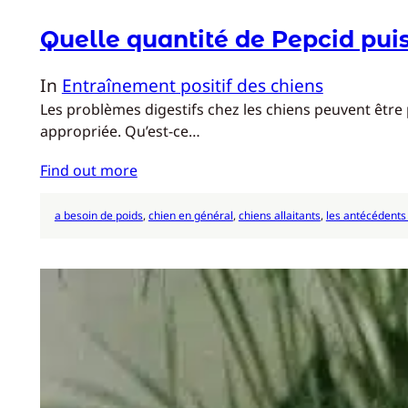
Quelle quantité de Pepcid pui
In
Entraînement positif des chiens
Les problèmes digestifs chez les chiens peuvent être 
appropriée. Qu’est-ce…
Find out more
a besoin de poids
, 
chien en général
, 
chiens allaitants
, 
les antécédent