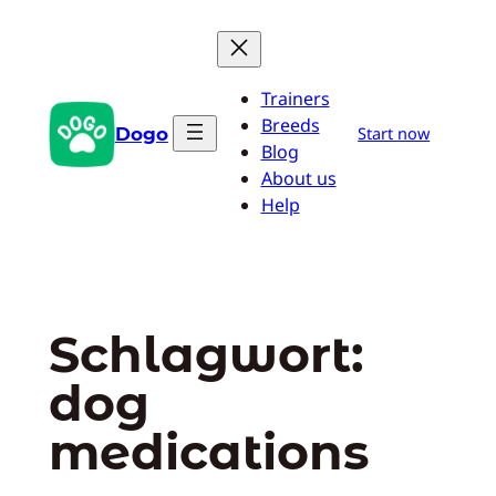
Zum
Inhalt
springen
Trainers
Breeds
Dogo
Start now
Blog
About us
Help
Schlagwort:
dog
medications