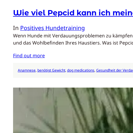
Wie viel Pepcid kann ich me
In
Positives Hundetraining
Wenn Hunde mit Verdauungsproblemen zu kämpfen habe
und das Wohlbefinden Ihres Haustiers. Was ist Pepc
Find out more
Anamnese
, 
benötigt Gewicht
, 
dog medications
, 
Gesundheit der Verd