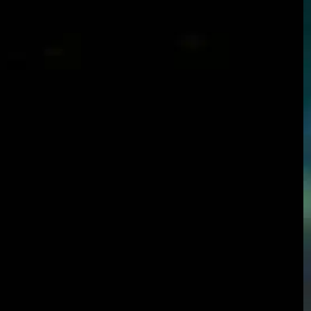
aide à la capture
, 
aider à déterminer
, 
basset
, 
basset
hounds
, 
connu pour être amical
, 
de haute qualité
, 
des
problèmes à un stade précoce
, 
dysplasie de la hanche
, 
environnement domestique
, 
les questions de santé
, 
maladie cardiaque