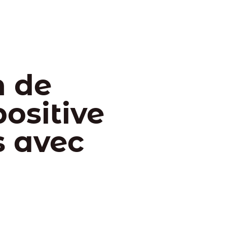
n de
ositive
s avec