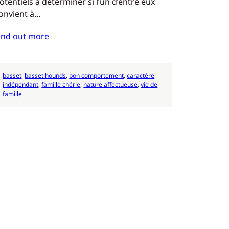
otentiels à déterminer si l’un d’entre eux
onvient à…
ind out more
basset
, 
basset hounds
, 
bon comportement
, 
caractère
indépendant
, 
famille chérie
, 
nature affectueuse
, 
vie de
famille