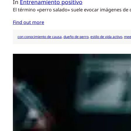
In
Entrenamiento positivo
El término «perro salado» suele evocar imágenes de c
Find out more
con conocimiento de causa
, 
dueño de perro
, 
estilo de vida activo
, 
mee