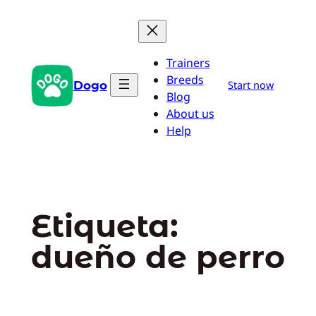
Saltar
al
contenido
Trainers
Breeds
Dogo
Start now
Blog
About us
Help
Etiqueta:
dueño de perro