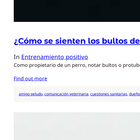
¿Cómo se sienten los bultos de
In
Entrenamiento positivo
Como propietario de un perro, notar bultos o protub
Find out more
amigo peludo
, 
comunicación veterinaria
, 
cuestiones sanitarias
, 
dueño