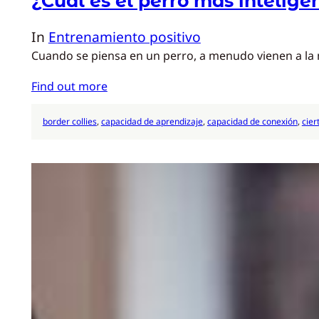
¿Cuál es el perro más intelige
In
Entrenamiento positivo
Cuando se piensa en un perro, a menudo vienen a la me
Find out more
border collies
, 
capacidad de aprendizaje
, 
capacidad de conexión
, 
cier