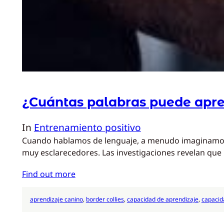
¿Cuántas palabras puede apre
In
Entrenamiento positivo
Cuando hablamos de lenguaje, a menudo imaginamos l
muy esclarecedores. Las investigaciones revelan que
Find out more
aprendizaje canino
, 
border collies
, 
capacidad de aprendizaje
, 
capacid