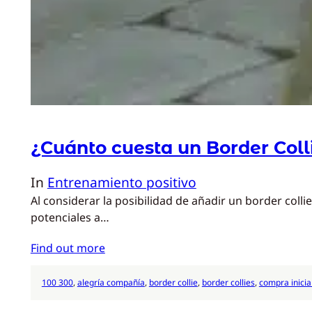
¿Cuánto cuesta un Border Coll
In
Entrenamiento positivo
Al considerar la posibilidad de añadir un border colli
potenciales a…
Find out more
100 300
, 
alegría compañía
, 
border collie
, 
border collies
, 
compra inicia