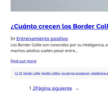
¿Cuánto crecen los Border Col
In
Entrenamiento positivo
Los Border Collie son conocidos por su inteligencia,
machos adultos suelen pesar entre…
Find out more
12 18
, 
border collie
, 
border collies
, 
los perros prosperan
, 
obediencia a
1
2
Página siguiente
→