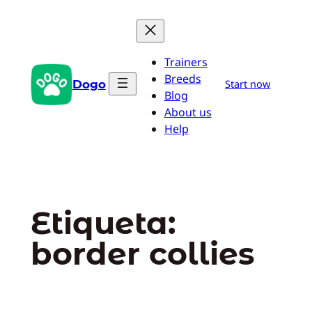
Saltar
al
contenido
Trainers
Breeds
Dogo
Start now
Blog
About us
Help
Etiqueta:
border collies