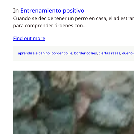
In
Entrenamiento positivo
Cuando se decide tener un perro en casa, el adiestra
para comprender órdenes con…
Find out more
aprendizaje canino
, 
border collie
, 
border collies
, 
ciertas razas
, 
dueño 