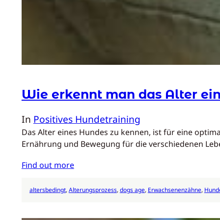
Wie erkennt man das Alter ei
In
Positives Hundetraining
Das Alter eines Hundes zu kennen, ist für eine optim
Ernährung und Bewegung für die verschiedenen Le
Find out more
altersbedingt
, 
Alterungsprozess
, 
dogs age
, 
Erwachsenenzähne
, 
Hunde