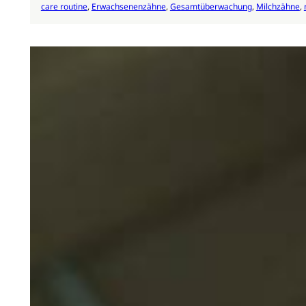
care routine
, 
Erwachsenenzähne
, 
Gesamtüberwachung
, 
Milchzähne
, 