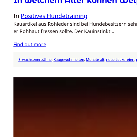
In welchem Alter können We
In
Positives Hundetraining
Kauartikel aus Rohleder sind bei Hundebesitzern sehr
er Rohhaut fressen sollte. Der Kauinstinkt…
Find out more
Erwachsenenzähne
, 
Kaugewohnheiten
, 
Monate alt
, 
neue Leckereien
, 