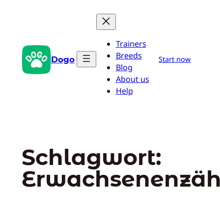
Zum
Inhalt
springen
Trainers
Breeds
Dogo
Start now
Blog
About us
Help
Schlagwort:
Erwachsenenzä