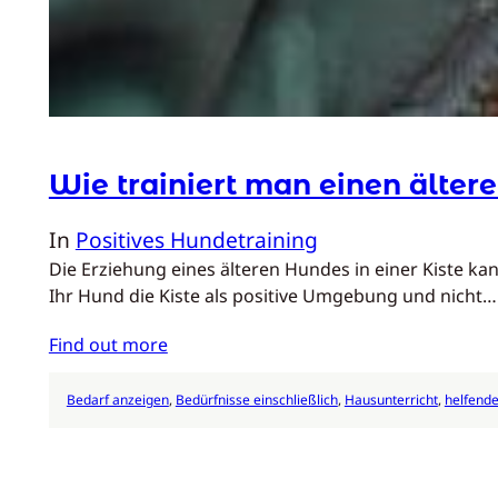
Wie trainiert man einen ältere
In
Positives Hundetraining
Die Erziehung eines älteren Hundes in einer Kiste ka
Ihr Hund die Kiste als positive Umgebung und nicht…
Find out more
Bedarf anzeigen
, 
Bedürfnisse einschließlich
, 
Hausunterricht
, 
helfend