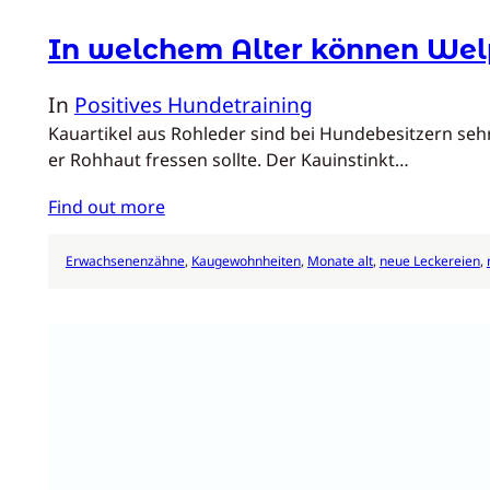
In welchem Alter können We
In
Positives Hundetraining
Kauartikel aus Rohleder sind bei Hundebesitzern sehr
er Rohhaut fressen sollte. Der Kauinstinkt…
Find out more
Erwachsenenzähne
, 
Kaugewohnheiten
, 
Monate alt
, 
neue Leckereien
, 