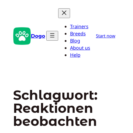
Zum
Inhalt
springen
Trainers
Breeds
Dogo
Start now
Blog
About us
Help
Schlagwort:
Reaktionen
beobachten