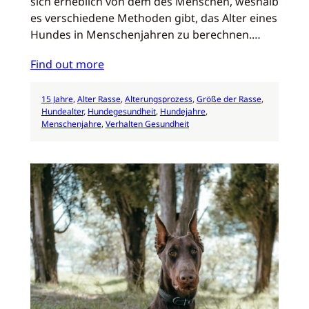
sich erheblich von dem des Menschen, weshalb
es verschiedene Methoden gibt, das Alter eines
Hundes in Menschenjahren zu berechnen.…
Find out more
15 Jahre
, 
Alter Rasse
, 
Alterungsprozess
, 
Größe der Rasse
, 
Hundealter
, 
Hundegesundheit
, 
Hundejahre
, 
Menschenjahre
, 
Verhalten Gesundheit