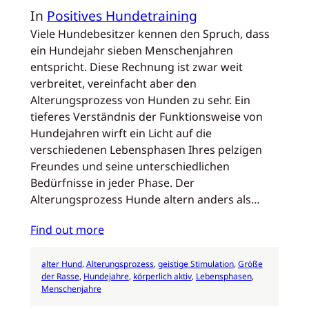
In
Positives Hundetraining
Viele Hundebesitzer kennen den Spruch, dass
ein Hundejahr sieben Menschenjahren
entspricht. Diese Rechnung ist zwar weit
verbreitet, vereinfacht aber den
Alterungsprozess von Hunden zu sehr. Ein
tieferes Verständnis der Funktionsweise von
Hundejahren wirft ein Licht auf die
verschiedenen Lebensphasen Ihres pelzigen
Freundes und seine unterschiedlichen
Bedürfnisse in jeder Phase. Der
Alterungsprozess Hunde altern anders als…
Find out more
alter Hund
, 
Alterungsprozess
, 
geistige Stimulation
, 
Größe
der Rasse
, 
Hundejahre
, 
körperlich aktiv
, 
Lebensphasen
, 
Menschenjahre