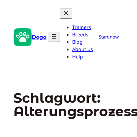
Zum
Inhalt
springen
Trainers
Breeds
Dogo
Start now
Blog
About us
Help
Schlagwort:
Alterungsprozes