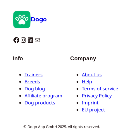
Dogo
Dogo facebook
Instagram
LinkedIn
E-Mail
Info
Company
Trainers
About us
Breeds
Help
Dog blog
Terms of service
Affiliate program
Privacy Policy
Dog products
Imprint
EU project
© Dogo App GmbH 2025. All rights reserved.