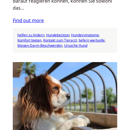
darauf reagieren können, können Sie sowohl
das…
Find out more
helfen zu lindern
, 
Hundebesitzer
, 
Hundesymptome
, 
Komfort bieten
, 
Kontakt zum Tierarzt
, 
liefern wertvolle
, 
Magen-Darm-Beschwerden
, 
Ursache Hund