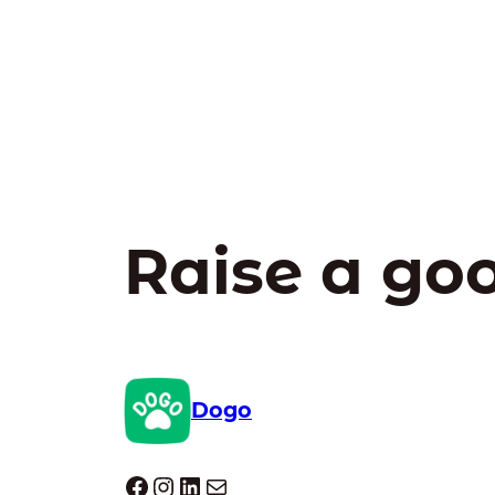
Raise a go
Dogo
Dogo facebook
Instagram
LinkedIn
E-mail