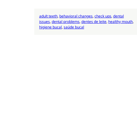
adult teeth
, 
behavioral changes
, 
check ups
, 
dental
issues
, 
dental problems
, 
dentes de leite
, 
healthy mouth
, 
higiene bucal
, 
saúde bucal