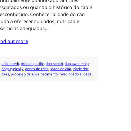
rincipalmente quando adotam cães
esgatados ou quando o histórico do cão é
esconhecido. Conhecer a idade do cão
juda a oferecer cuidados, nutrição e
xercícios adequados,…
ind out more
adult teeth
, 
breed-specific
, 
dog health
, 
dog ownership
, 
dogs typically
, 
donos de cães
, 
idade do cão
, 
idade dos
cães
, 
processo de envelhecimento
, 
relacionado à idade