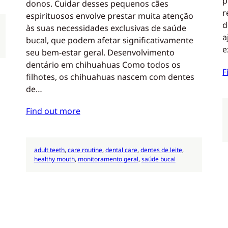
p
donos. Cuidar desses pequenos cães
r
espirituosos envolve prestar muita atenção
d
às suas necessidades exclusivas de saúde
a
bucal, que podem afetar significativamente
e
seu bem-estar geral. Desenvolvimento
dentário em chihuahuas Como todos os
F
filhotes, os chihuahuas nascem com dentes
de…
Find out more
adult teeth
, 
care routine
, 
dental care
, 
dentes de leite
, 
healthy mouth
, 
monitoramento geral
, 
saúde bucal