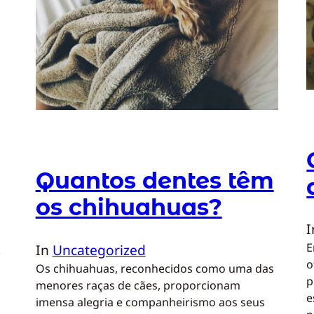
Quantos dentes têm
s
os chihuahuas?
E
In
Uncategorized
.
o
Os chihuahuas, reconhecidos como uma das
p
menores raças de cães, proporcionam
e
imensa alegria e companheirismo aos seus