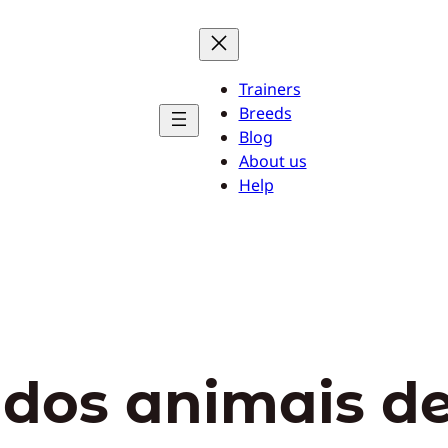
Trainers
Breeds
Blog
About us
Help
 dos animais d