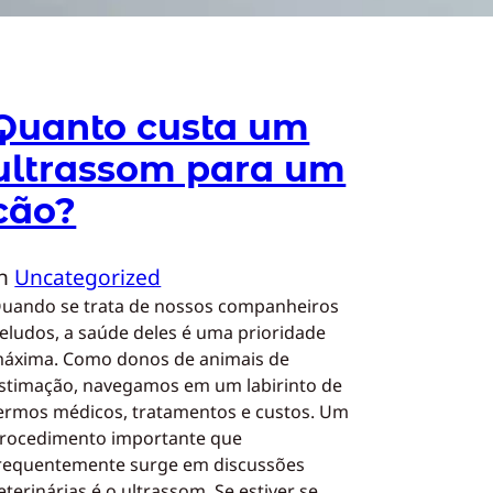
Quanto custa um
ultrassom para um
cão?
In
Uncategorized
uando se trata de nossos companheiros
eludos, a saúde deles é uma prioridade
áxima. Como donos de animais de
stimação, navegamos em um labirinto de
ermos médicos, tratamentos e custos. Um
rocedimento importante que
requentemente surge em discussões
eterinárias é o ultrassom. Se estiver se