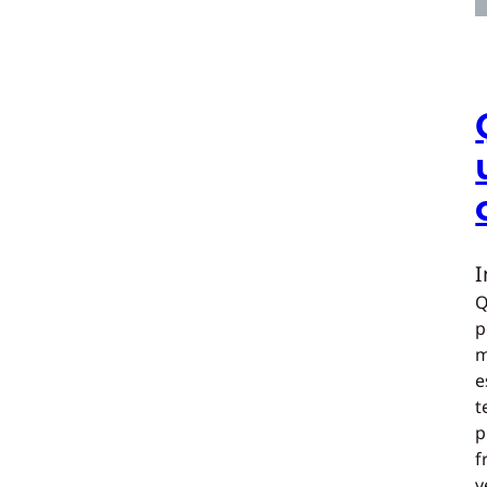
Q
p
m
e
t
p
f
v