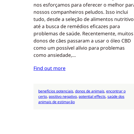
nos esforçamos para oferecer o melhor par
nossos companheiros peludos. Isso inclui
tudo, desde a seleção de alimentos nutritivo
até a busca de remédios eficazes para
problemas de saúde. Recentemente, muitos
donos de cães passaram a usar o óleo CBD
como um possível alívio para problemas
como ansiedade,…
Find out more
benefícios potenciais
, 
donos de animais
, 
encontrar o
certo
, 
positivo negativo
, 
potential effects
, 
saúde dos
animais de estimação