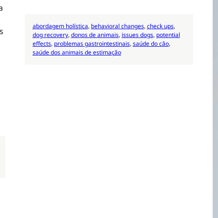
a
abordagem holística
, 
behavioral changes
, 
check ups
, 
s
dog recovery
, 
donos de animais
, 
issues dogs
, 
potential
effects
, 
problemas gastrointestinais
, 
saúde do cão
, 
saúde dos animais de estimação