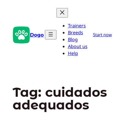
Pular
para
o
Trainers
conteúdo
Breeds
Dogo
Start now
Blog
About us
Help
Tag:
cuidados
adequados