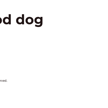
od dog
rved.