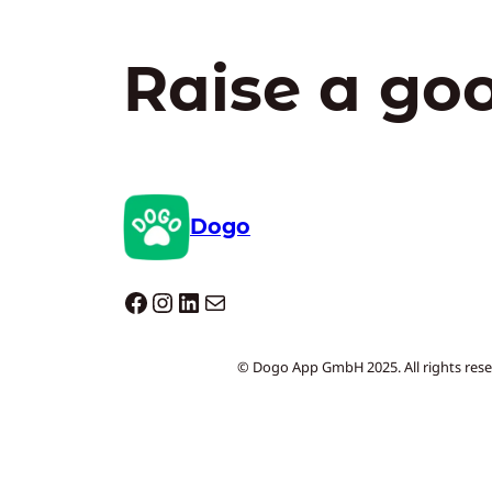
Raise a go
Dogo
Dogo facebook
Instagram
LinkedIn
E-mail
© Dogo App GmbH 2025. All rights rese