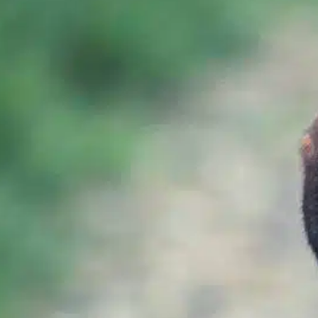
Como construir uma
casa para cães?
In
Uncategorized
Criar uma casinha de cachorro pode ser uma
tarefa gratificante para qualquer dono de
cachorro, pois proporciona ao seu amigo
peludo um espaço confortável para relaxar e
buscar abrigo contra as intempéries. Uma
casinha de cachorro bem construída não
apenas mantém seu animal de estimação
seguro e aconchegante, mas também
melhora o apelo visual do…
Find out more