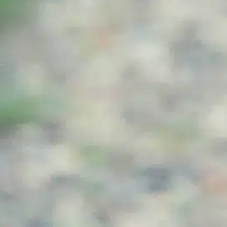
criação de cães
, 
pet creating
, 
saúde dos animais de
estimação
, 
seguro para animais de estimação