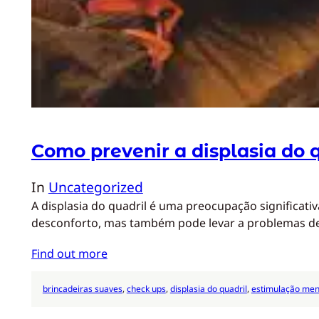
Como prevenir a displasia do 
In
Uncategorized
A displasia do quadril é uma preocupação significat
desconforto, mas também pode levar a problemas d
Find out more
brincadeiras suaves
, 
check ups
, 
displasia do quadril
, 
estimulação men