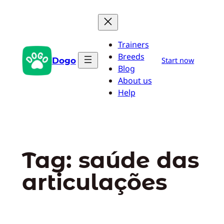
Pular
para
o
Trainers
conteúdo
Breeds
Dogo
Start now
Blog
About us
Help
Tag:
saúde das
articulações