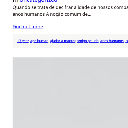
Quando se trata de decifrar a idade de nossos comp
anos humanos A noção comum de…
Find out more
13 year
, 
age human
, 
ajudar a manter
, 
amigo peludo
, 
anos humanos
, 
c