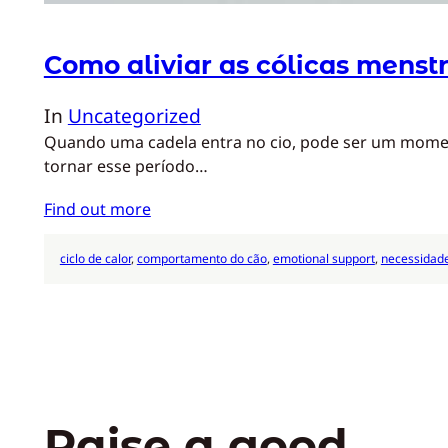
Como aliviar as cólicas menst
In
Uncategorized
Quando uma cadela entra no cio, pode ser um momento
tornar esse período…
Find out more
ciclo de calor
, 
comportamento do cão
, 
emotional support
, 
necessidade
Raise a good