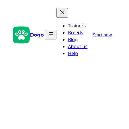
Pular
para
o
Trainers
conteúdo
Breeds
Dogo
Start now
Blog
About us
Help