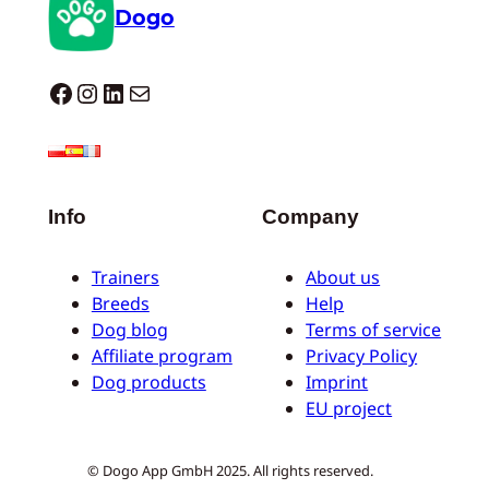
Dogo
Dogo facebook
Instagram
LinkedIn
E-mail
Info
Company
Trainers
About us
Breeds
Help
Dog blog
Terms of service
Affiliate program
Privacy Policy
Dog products
Imprint
EU project
© Dogo App GmbH 2025. All rights reserved.