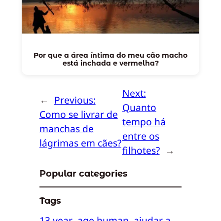
Por que a área íntima do meu cão macho
está inchada e vermelha?
Next:
←
Previous:
Quanto
Como se livrar de
tempo há
manchas de
entre os
lágrimas em cães?
filhotes?
→
Popular categories
Tags
13 year
age human
ajudar a