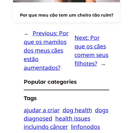
Por que meu cão tem um cheiro tão ruim?
←
Previous:
Por
Next:
Por
que os mamilos
que os cães
dos meus cães
comem seus
estão
filhotes?
→
aumentados?
Popular categories
Tags
ajudar a criar
dog health
dogs
diagnosed
health issues
incluindo câncer
linfonodos