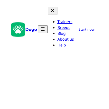
Pular
para
o
Trainers
conteúdo
Breeds
Dogo
Start now
Blog
About us
Help