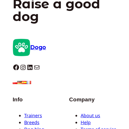
Raise a good
dog
Dogo
Dogo facebook
Instagram
LinkedIn
E-mail
Info
Company
Trainers
About us
Breeds
Help