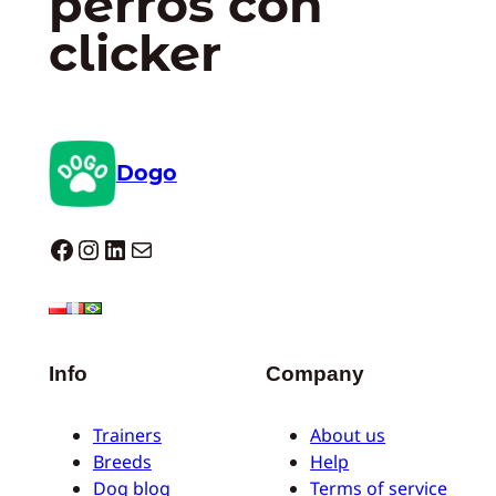
perros con
clicker
Dogo
Dogo facebook
Instagram
LinkedIn
Correo electrónico
Info
Company
Trainers
About us
Breeds
Help
Dog blog
Terms of service