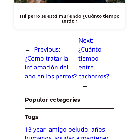
Mi perro se está muriendo ¿Cuánto tiempo
tarda?
Next:
←
Previous:
¿Cuánto
¿Cómo tratar la
tiempo
inflamación del
entre
ano en los perros?
cachorros?
→
Popular categories
Tags
13 year
amigo peludo
años
humanos
ayudar a mantener