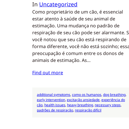
In
Uncategorized
Como proprietário de um cão, é essencial
estar atento à saúde de seu animal de
estimação. Uma mudança no padrão de
respiração de seu cão pode ser alarmante. 
você notou que seu cão está respirando de
forma diferente, você não está sozinho; ess
preocupação é comum entre os donos de
animais de estimação. As…
Find out more
additional symptoms
, 
como os humanos
, 
dog breathing
, 
early intervention
, 
excitação ansiedade
, 
experiência do
cão
, 
health issues
, 
heavy breathing
, 
necessary steps
, 
padrões de respiração
, 
respiração difícil