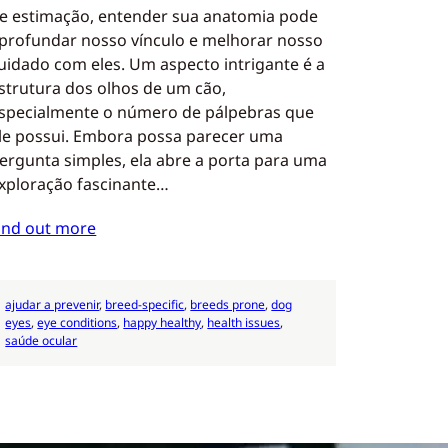
e estimação, entender sua anatomia pode
profundar nosso vínculo e melhorar nosso
uidado com eles. Um aspecto intrigante é a
strutura dos olhos de um cão,
specialmente o número de pálpebras que
le possui. Embora possa parecer uma
ergunta simples, ela abre a porta para uma
xploração fascinante…
ind out more
ajudar a prevenir
, 
breed-specific
, 
breeds prone
, 
dog
eyes
, 
eye conditions
, 
happy healthy
, 
health issues
, 
saúde ocular