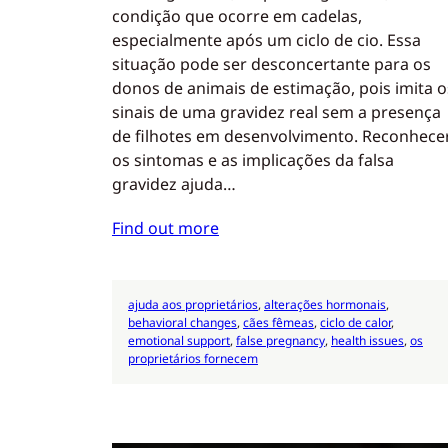
condição que ocorre em cadelas,
especialmente após um ciclo de cio. Essa
situação pode ser desconcertante para os
donos de animais de estimação, pois imita o
sinais de uma gravidez real sem a presença
de filhotes em desenvolvimento. Reconhece
os sintomas e as implicações da falsa
gravidez ajuda…
Find out more
ajuda aos proprietários
, 
alterações hormonais
, 
behavioral changes
, 
cães fêmeas
, 
ciclo de calor
, 
emotional support
, 
false pregnancy
, 
health issues
, 
os
proprietários fornecem