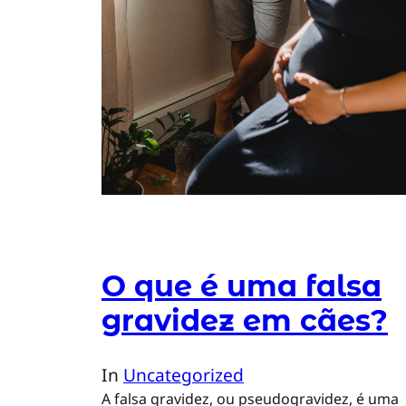
O que é uma falsa
gravidez em cães?
In
Uncategorized
A falsa gravidez, ou pseudogravidez, é uma