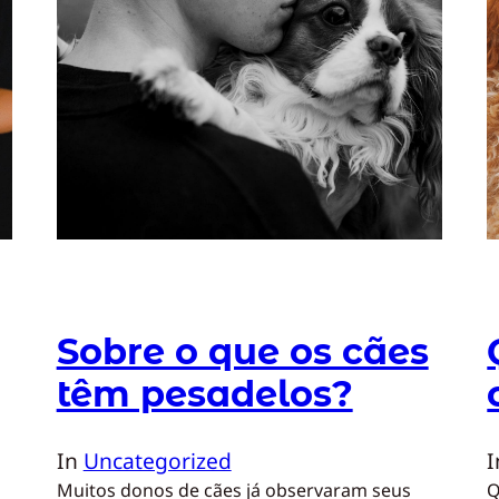
Sobre o que os cães
têm pesadelos?
In
Uncategorized
Muitos donos de cães já observaram seus
Q