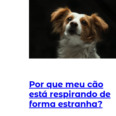
Por que meu cão
está respirando de
forma estranha?