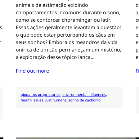
animais de estimação exibindo
d
comportamentos incomuns durante o sono,
a
como se contorcer, choramingar ou latir.
c
s
Essas ações geralmente levantam a questão:
e
o que pode estar perturbando os cães em
e
r
seus sonhos? Embora os meandros da vida
e
onírica de um cão permaneçam um mistério,
p
a exploração desse tópico lança…
e
Find out more
F
ajudar os proprietários
, 
environmental influences
, 
health issues
, 
just humans
, 
sonho de cachorro