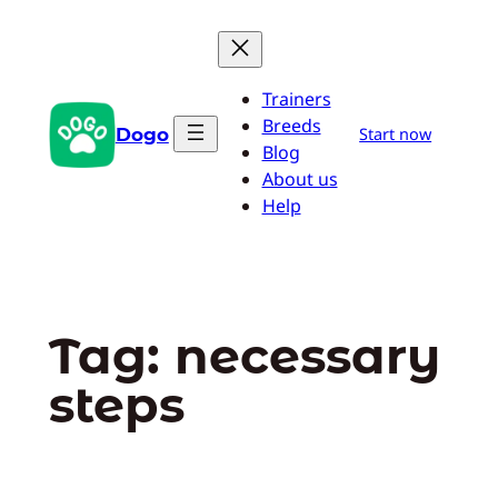
Pular
para
o
Trainers
conteúdo
Breeds
Dogo
Start now
Blog
About us
Help
Tag:
necessary
steps