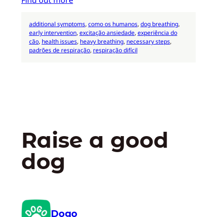
additional symptoms
, 
como os humanos
, 
dog breathing
, 
early intervention
, 
excitação ansiedade
, 
experiência do
cão
, 
health issues
, 
heavy breathing
, 
necessary steps
, 
padrões de respiração
, 
respiração difícil
Raise a good
dog
Dogo