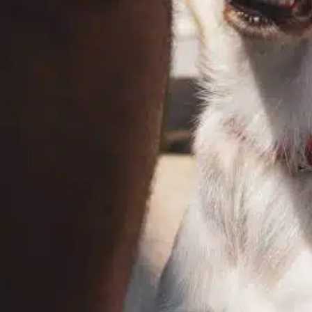
uando se trata dos aspectos menos visíveis
a anatomia dele. O sistema linfático,
articularmente a localização e a importância
os linfonodos em cães, muitas vezes levanta
úvidas para os donos de animais. Os
infonodos desempenham um papel crucial
o sistema imunológico…
ind out more
cão imune
, 
check ups
, 
conditions like
, 
dog health
, 
dog
overall
, 
health issues
, 
linfonodos