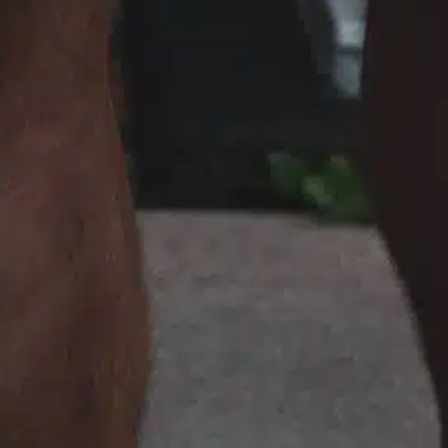
perguntam por que seus companheiros
q
peludos parecem dormir tanto. Esse
d
comportamento pode parecer intrigante,
p
especialmente quando se considera as
d
explosões de energia que os cães
d
demonstram durante as brincadeiras. Desde
l
correr pelo quintal até se envolver em um
n
jogo de busca, os cães podem ser
F
extremamente ativos. No entanto,…
Find out more
activity levels
, 
better sleep
, 
breeds like
, 
cachorro
dormindo
, 
cães dormem
, 
cão observador
, 
crucial role
, 
experiência do cão
, 
health issues
, 
liderança em
questões
, 
sono do cão