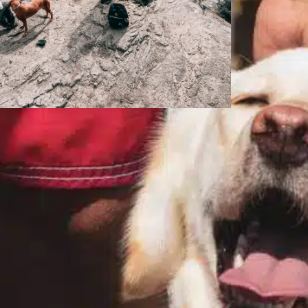
Onde estão os
linfonodos dos
cães?
In
Uncategorized
ntender a saúde do seu cão pode, às vezes,
arecer uma tarefa árdua, especialmente