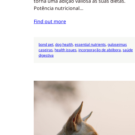
torna uma adição valiosa às suas dietas.
Potência nutricional…
Find out more
bond pet
, 
dog health
, 
essential nutrients
, 
guloseimas
caseiras
, 
health issues
, 
incorporação de abóbora
, 
saúde
digestiva