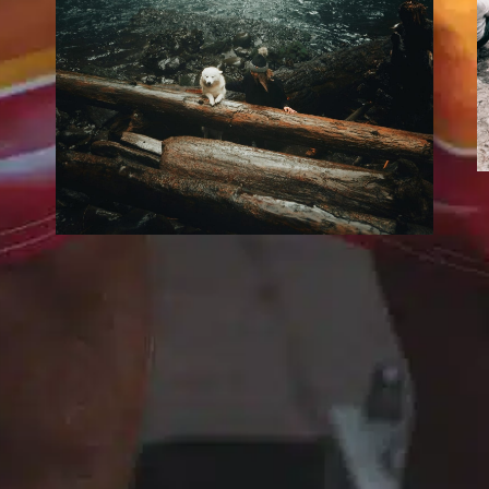
Por que os cães
dormem tanto?
In
Uncategorized
E
Muitos donos de cães frequentemente se
p