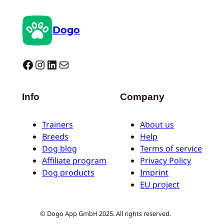
Dogo
Dogo facebook
Instagram
LinkedIn
E-mail
Info
Company
Trainers
About us
Breeds
Help
Dog blog
Terms of service
Affiliate program
Privacy Policy
Dog products
Imprint
EU project
© Dogo App GmbH 2025. All rights reserved.