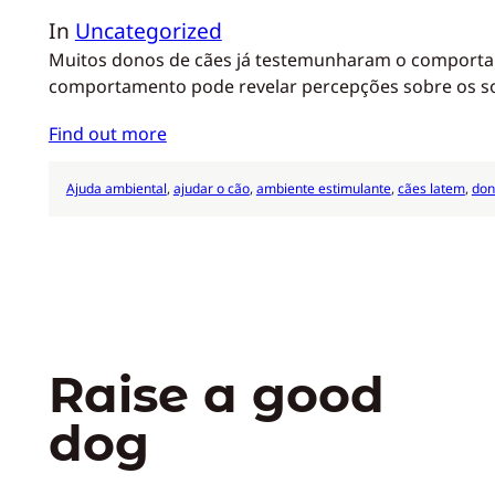
In
Uncategorized
Muitos donos de cães já testemunharam o comportame
comportamento pode revelar percepções sobre os so
Find out more
Ajuda ambiental
, 
ajudar o cão
, 
ambiente estimulante
, 
cães latem
, 
don
Raise a good
dog