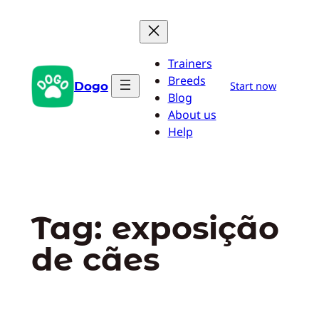
Pular
para
o
Trainers
conteúdo
Breeds
Dogo
Start now
Blog
About us
Help
Tag:
exposição
de cães