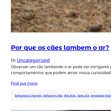
Por que os cães lambem o ar?
In
Uncategorized
Observar um cão lambendo o ar pode ser intrigante 
comportamentos que podem atrair nossa curiosidade
Find out more
behavioral changes
, 
behaviors like
, 
dog licks
, 
dogs lick
, 
emotional hea