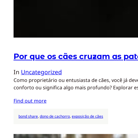
Por que os cães cruzam as pa
In
Uncategorized
Como proprietário ou entusiasta de cães, você já d
conforto ou significa algo mais profundo? Explorar 
Find out more
bond share
, 
dono de cachorro
, 
exposição de cães