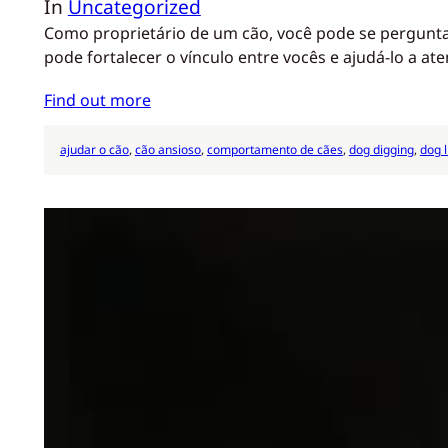
In
Uncategorized
Como proprietário de um cão, você pode se pergunta
pode fortalecer o vínculo entre vocês e ajudá-lo a a
Find out more
ajudar o cão
, 
cão ansioso
, 
comportamento de cães
, 
dog digging
, 
dog l