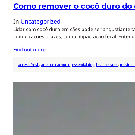
Como remover o cocô duro do 
In
Uncategorized
Lidar com cocô duro em cães pode ser angustiante ta
complicações graves, como impactação fecal. Entend
Find out more
access fresh
, 
ânus de cachorro
, 
essential dog
, 
health issues
, 
moviment