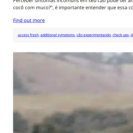
Perceber sintomas incomuns em seu cão pode ser ang
cocô com muco?”, é importante entender que essa co
Find out more
access fresh
, 
additional symptoms
, 
cão experimentando
, 
check ups
, 
d