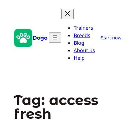
Pular
para
o
Trainers
conteúdo
Breeds
Dogo
Start now
Blog
About us
Help
Tag:
access
fresh