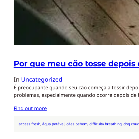
Por que meu cão tosse depois
In
Uncategorized
É preocupante quando seu cão começa a tossir depois
problemas, especialmente quando ocorre depois de 
Find out more
access fresh
, 
água potável
, 
cães bebem
, 
difficulty breathing
, 
dog coug