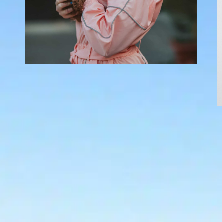
Por que meu
cachorro está
ofegando tanto?
In
Uncategorized
Os filhotes trazem alegria e energia para
nossas vidas, mas sua respiração ofegante
pode, às vezes, gerar preocupações. É