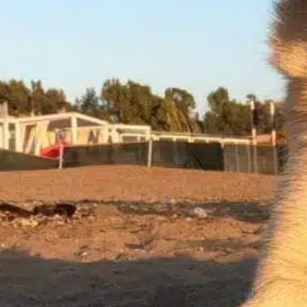
In
Uncategorized
omo proprietário de um cão, é natural se
reocupar com seu amigo peludo. Os cães,
o contrário dos humanos, não conseguem
xpressar seus sentimentos com palavras.
les se comunicam por meio da linguagem
orporal e de comportamentos, um dos
uais é a respiração ofegante. Embora a
espiração ofegante seja uma forma normal
e os cães…
ind out more
ansiedade estresse
, 
aumento da respiração ofegante
, 
aumento do chumbo
, 
check ups
, 
comportamento do
cão
, 
dog panting
, 
dog unique
, 
dono de cachorro
, 
health
issues
, 
necessidades dos cães