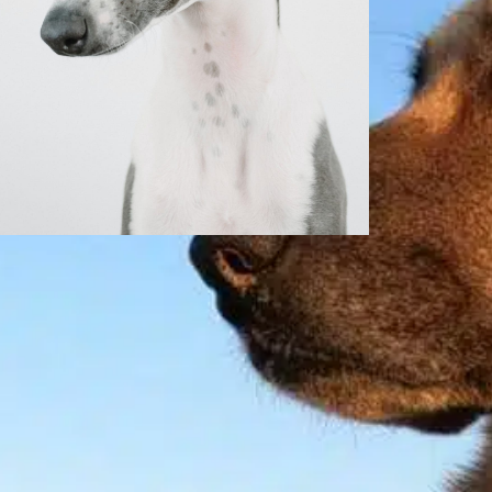
Os cães ofegam
quando estão com
dor?