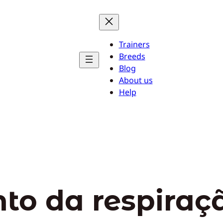
Trainers
Breeds
Blog
About us
Help
to da respiraç