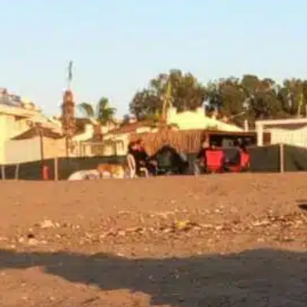
fundamental entender por que seu filhote
C
pode estar ofegando muito, pois esse
p
conhecimento pode ajudar a garantir seu
a
bem-estar. Comportamento normal de
e
respiração ofegante A respiração ofegante é
E
um comportamento natural dos cães,
c
especialmente dos filhotes.…
q
r
Find out more
d
F
access fresh
, 
aumento da respiração ofegante
, 
behavior
help
, 
dor, desconforto
, 
ofegação excessiva
, 
ofegante
indicam
, 
preocupações com a saúde