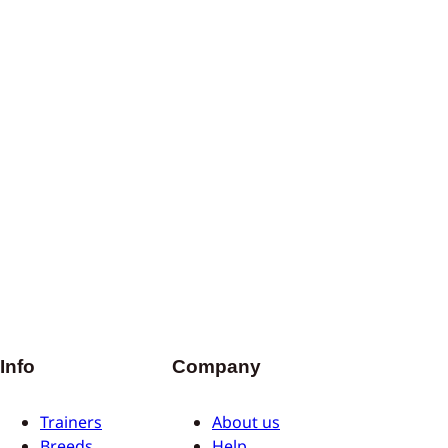
Info
Company
Trainers
About us
Breeds
Help