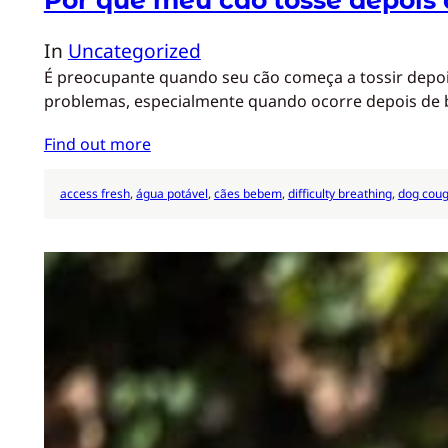
In
Uncategorized
É preocupante quando seu cão começa a tossir depois
problemas, especialmente quando ocorre depois de 
Find out more
access fresh
, 
água potável
, 
cães bebem
, 
difficulty breathing
, 
dog coug