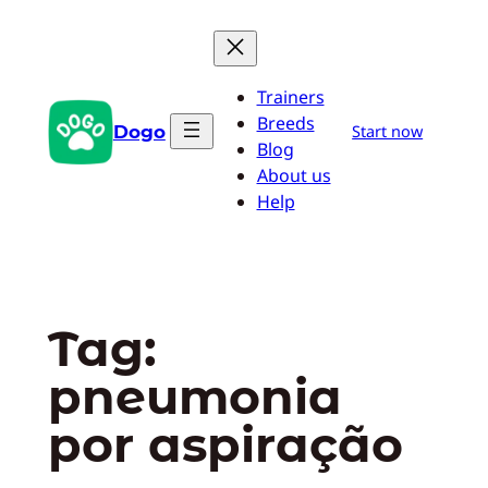
Pular
para
o
Trainers
conteúdo
Breeds
Dogo
Start now
Blog
About us
Help
Tag:
pneumonia
por aspiração