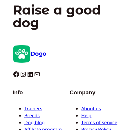
Raise a good
dog
Dogo
Dogo facebook
Instagram
LinkedIn
E-mail
Info
Company
Trainers
About us
Breeds
Help
Dog blog
Terms of service
Affiliate program
Privacy Policy