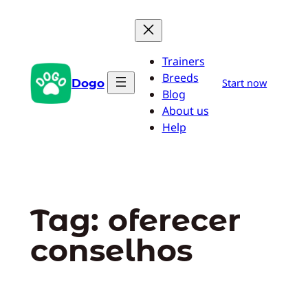
Pular
para
o
Trainers
conteúdo
Breeds
Dogo
Start now
Blog
About us
Help
Tag:
oferecer
conselhos