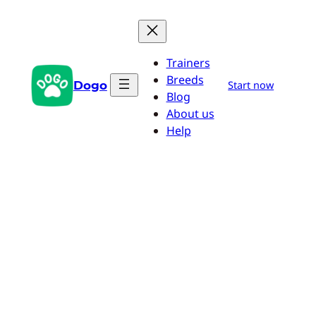
Pular
para
o
Trainers
conteúdo
Breeds
Dogo
Start now
Blog
About us
Help