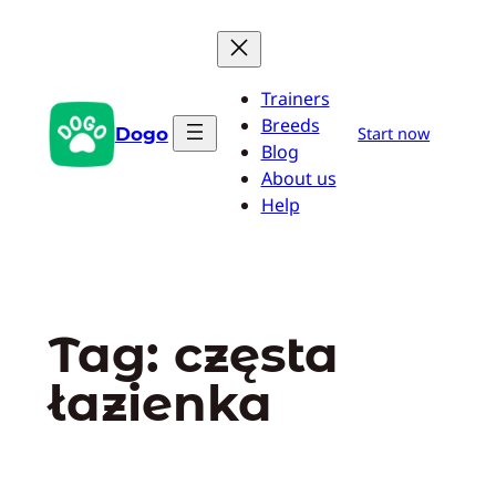
Przejdź
do
treści
Trainers
Breeds
Dogo
Start now
Blog
About us
Help
Tag:
częsta
łazienka