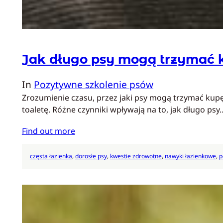
Jak długo psy mogą trzymać 
In
Pozytywne szkolenie psów
Zrozumienie czasu, przez jaki psy mogą trzymać kupę
toaletę. Różne czynniki wpływają na to, jak długo psy
Find out more
częsta łazienka
, 
dorosłe psy
, 
kwestie zdrowotne
, 
nawyki łazienkowe
, 
p