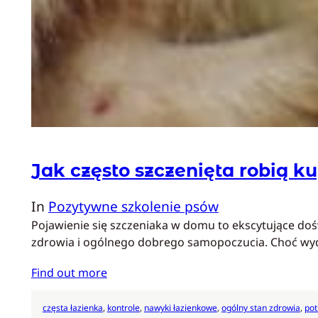
Jak często szczenięta robią k
In
Pozytywne szkolenie psów
Pojawienie się szczeniaka w domu to ekscytujące doś
zdrowia i ogólnego dobrego samopoczucia. Choć wyda
Find out more
częsta łazienka
, 
kontrole
, 
nawyki łazienkowe
, 
ogólny stan zdrowia
, 
pot