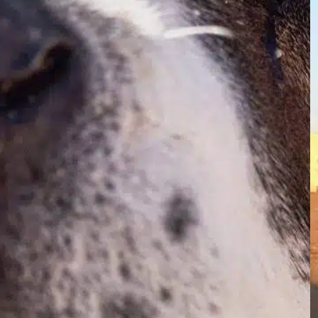
zastanawiasz się, jak często Twój nowy
towarzysz będzie potrzebował siusiu.
Szczenięta, ze swoimi małymi pęcherzami i
energiczną naturą, mają wyjątkowe potrzeby
toaletowe. Rozpoznanie tych nawyków ma
kluczowe znaczenie dla skutecznego
szkolenia i zapewnienia im dobrego
samopoczucia. Częstotliwość oddawania
moczu Szczenięta zazwyczaj muszą oddawać
mocz co jedną do dwóch godzin.
Częstotliwość…
Find out more
częsta łazienka
, 
indywidualne potrzeby
, 
miesięczny
, 
nawyki łazienkowe
, 
nowy towarzysz
, 
potrzeba na
zewnątrz
, 
potrzeba ulgi
, 
potrzeby łazienki
, 
przerwy w
łazience
, 
trzymać pęcherz