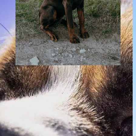
Jak często
szczenięta sikają?
In
Pozytywne szkolenie psów
Jako nowy właściciel szczeniaka, często