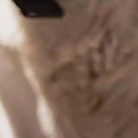
In
Pozytywne szkolenie psów
rzyprowadzenie nowego szczeniaka do
omu jest radosnym doświadczeniem, ale
iąże się również z wyzwaniami. Jednym z
łównych zmartwień wielu nowych właścicieli
wierząt jest to, jak radzić sobie z treningiem
 klatce, zwłaszcza gdy szczeniak płacze.
ażne jest, aby zdawać sobie sprawę, że
akie zachowanie jest normalną częścią
rocesu adaptacji, ponieważ szczenięta są
stotami społecznymi i…
ind out more
czas skrzynki
, 
miesięczny
, 
pozytywne doświadczenia
, 
pozytywne środowisko
, 
pozytywne wzmocnienie
, 