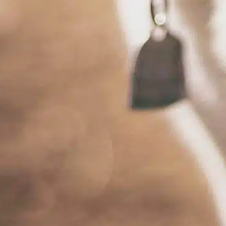
P
d
w
g
z
w
W
t
p
i
F