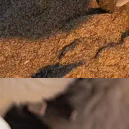
Jak długo pozwolić
szczeniakowi
płakać w klatce?