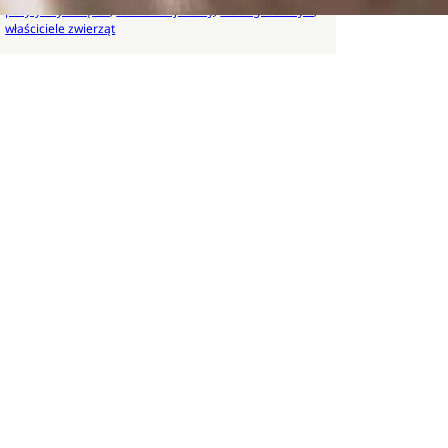
pozytywny związek
, 
stan emocjonalny
, 
trening w skrzyni
, 
właściciele zwierząt