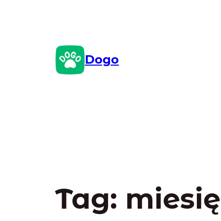
Przejdź
do
treści
Dogo
Tag:
miesi