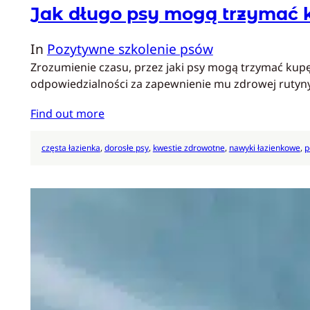
Jak długo psy mogą trzymać 
In
Pozytywne szkolenie psów
Zrozumienie czasu, przez jaki psy mogą trzymać kupę
odpowiedzialności za zapewnienie mu zdrowej rutyny,
Find out more
częsta łazienka
, 
dorosłe psy
, 
kwestie zdrowotne
, 
nawyki łazienkowe
, 
p