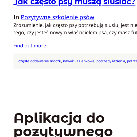
Jak często psy muszą siusiać?
In
Pozytywne szkolenie psów
Zrozumienie, jak często psy potrzebują siusiu, jest
tego, czy jesteś nowym właścicielem psa, czy masz f
Find out more
częste oddawanie moczu
, 
nawyki łazienkowe
, 
potrzeby łazienki
, 
potrz
Aplikacja do
pozytywnego