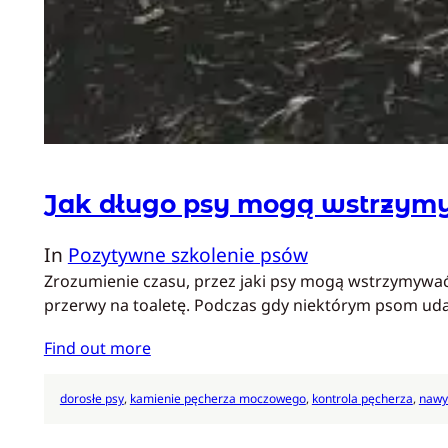
Jak długo psy mogą wstrzymy
In
Pozytywne szkolenie psów
Zrozumienie czasu, przez jaki psy mogą wstrzymywać s
przerwy na toaletę. Podczas gdy niektórym psom udaj
Find out more
dorosłe psy
, 
kamienie pęcherza moczowego
, 
kontrola pęcherza
, 
nawy