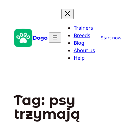
Przejdź
do
treści
Trainers
Breeds
Dogo
Start now
Blog
About us
Help
Tag:
psy
trzymają