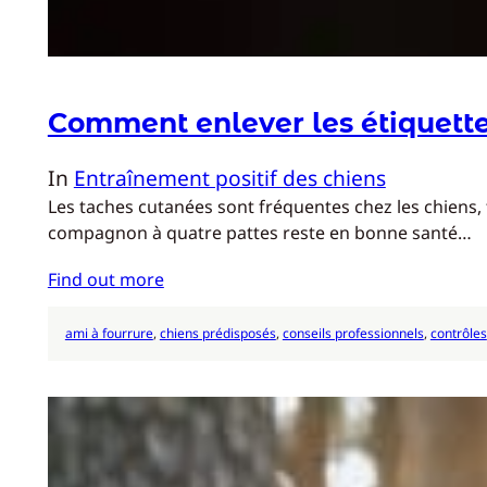
Comment enlever les étiquette
In
Entraînement positif des chiens
Les taches cutanées sont fréquentes chez les chiens,
compagnon à quatre pattes reste en bonne santé…
Find out more
ami à fourrure
, 
chiens prédisposés
, 
conseils professionnels
, 
contrôles