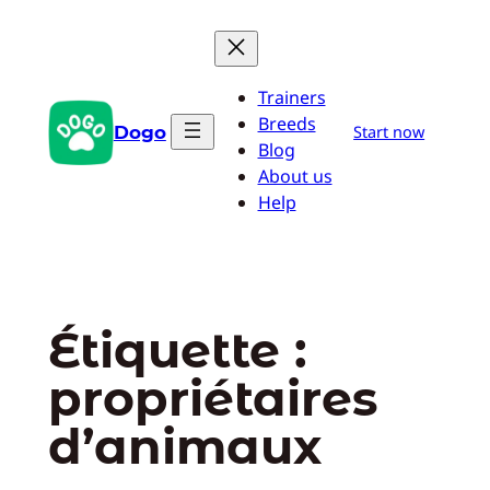
Aller
au
contenu
Trainers
Breeds
Dogo
Start now
Blog
About us
Help
Étiquette :
propriétaires
d’animaux