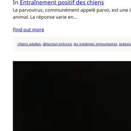
In
Entraînement positif des chiens
Le parvovirus, communément appelé parvo, est une infe
animal. La réponse varie en…
Find out more
chiens adultes
, 
détection précoce
, 
les systèmes immunitaires
, 
préexis