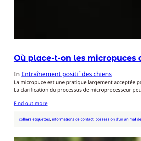
Où place-t-on les micropuces d
In
Entraînement positif des chiens
La micropuce est une pratique largement acceptée par 
La clarification du processus de microprocesseur pe
Find out more
colliers étiquettes
, 
informations de contact
, 
possession d’un animal d