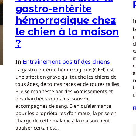
gastro-entérite
hémorragique chez
le chien à la maison
L
p
?
c
s
m
In
Entraînement positif des chiens
n
La gastro-entérite hémorragique (GEH) est
a
une affection grave qui touche les chiens de
r
tous âges, de toutes races et de toutes tailles.
b
Elle se manifeste par des vomissements et
u
des diarrhées soudains, souvent
accompagnés de sang. Bien qu’alarmante
F
pour les propriétaires d’animaux, la prise en
charge de cette maladie à la maison peut
apaiser certaines…