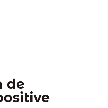
n de
ositive