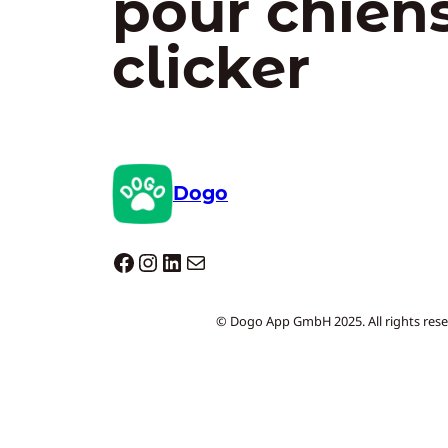
pour chien
clicker
Dogo
Dogo facebook
Instagram
LinkedIn
E-mail
© Dogo App GmbH 2025. All rights rese