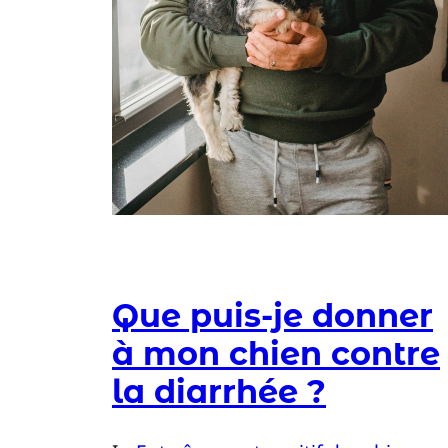
Que puis-je donner
à mon chien contre
la diarrhée ?