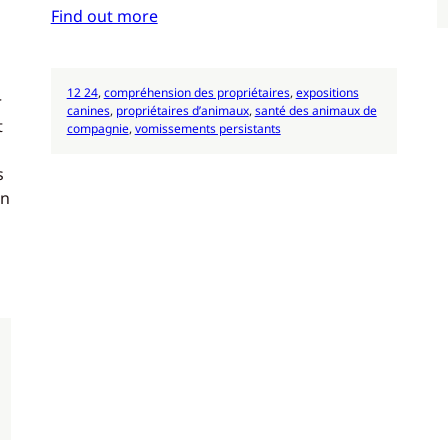
Find out more
12 24
, 
compréhension des propriétaires
, 
expositions
r
canines
, 
propriétaires d’animaux
, 
santé des animaux de
t
compagnie
, 
vomissements persistants
s
en