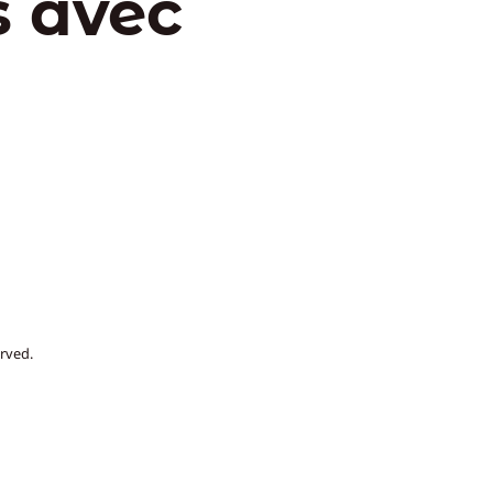
s avec
rved.