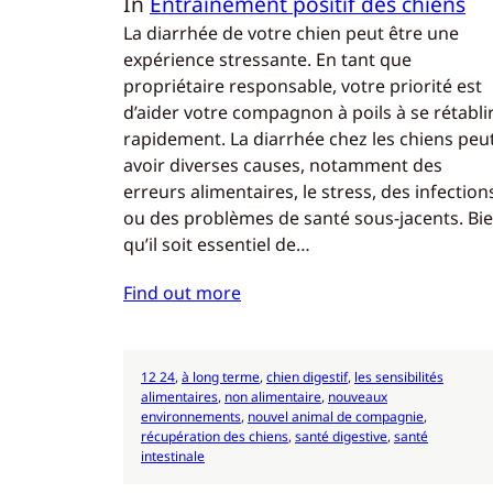
In
Entraînement positif des chiens
La diarrhée de votre chien peut être une
expérience stressante. En tant que
propriétaire responsable, votre priorité est
d’aider votre compagnon à poils à se rétabli
rapidement. La diarrhée chez les chiens peu
avoir diverses causes, notamment des
erreurs alimentaires, le stress, des infection
ou des problèmes de santé sous-jacents. Bi
qu’il soit essentiel de…
Find out more
12 24
, 
à long terme
, 
chien digestif
, 
les sensibilités
alimentaires
, 
non alimentaire
, 
nouveaux
environnements
, 
nouvel animal de compagnie
, 
récupération des chiens
, 
santé digestive
, 
santé
intestinale