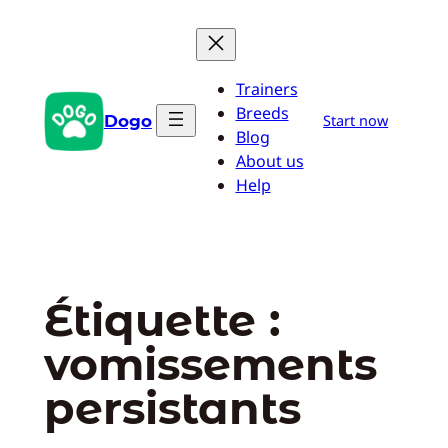
Aller
au
contenu
Trainers
Breeds
Dogo
Start now
Blog
About us
Help
Étiquette :
vomissements
persistants