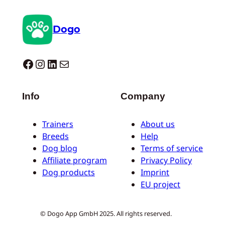
Dogo
Dogo facebook
Instagram
LinkedIn
E-mail
Info
Company
Trainers
About us
Breeds
Help
Dog blog
Terms of service
Affiliate program
Privacy Policy
Dog products
Imprint
EU project
© Dogo App GmbH 2025. All rights reserved.