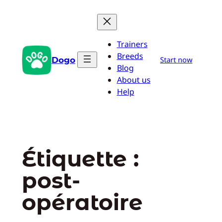
Aller
au
contenu
Trainers
Breeds
Dogo
Start now
Blog
About us
Help
Étiquette :
post-
opératoire