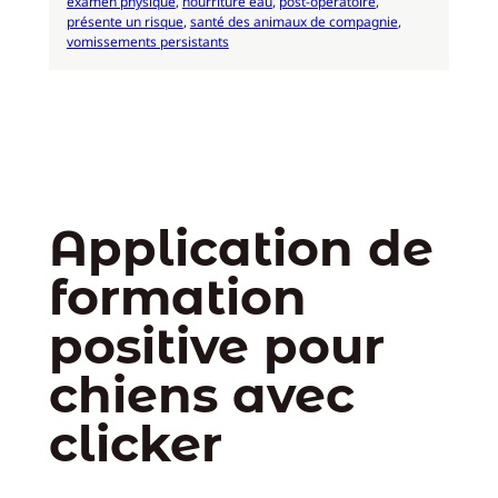
examen physique
, 
nourriture eau
, 
post-opératoire
, 
présente un risque
, 
santé des animaux de compagnie
, 
vomissements persistants
Application de
formation
positive pour
chiens avec
clicker