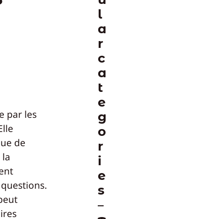
l
a
r
c
a
t
e
 par les
g
Elle
o
que de
r
 la
i
ent
e
 questions.
s
peut
ires