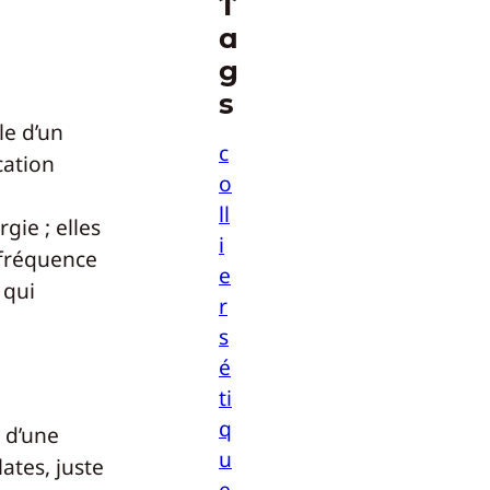
T
a
g
s
le d’un
c
cation
o
ll
gie ; elles
i
 fréquence
e
 qui
r
s
é
ti
q
 d’une
u
ates, juste
e