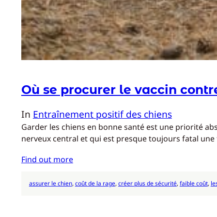
Où se procurer le vaccin contre
In
Entraînement positif des chiens
Garder les chiens en bonne santé est une priorité abs
nerveux central et qui est presque toujours fatal un
Find out more
assurer le chien
, 
coût de la rage
, 
créer plus de sécurité
, 
faible coût
, 
le