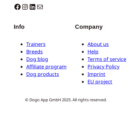
Dogo facebook
Instagram
LinkedIn
E-mail
Info
Company
Trainers
About us
Breeds
Help
Dog blog
Terms of service
Affiliate program
Privacy Policy
Dog products
Imprint
EU project
© Dogo App GmbH 2025. All rights reserved.