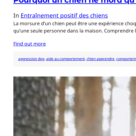
In
Entraînement positif des chiens
La morsure d’un chien peut être une expérience choq
qu’une seule personne dans la maison. Comprendre le
Find out more
aggression dog
, 
aide au comportement
, 
chien apprendre
, 
comporteme