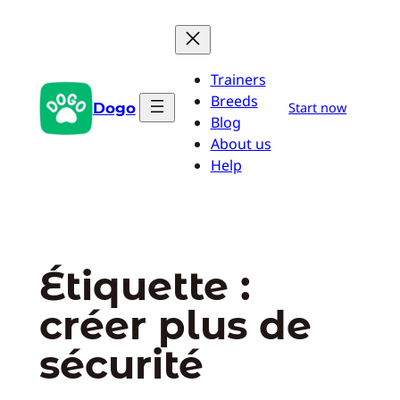
Aller
au
contenu
Trainers
Breeds
Dogo
Start now
Blog
About us
Help
Étiquette :
créer plus de
sécurité