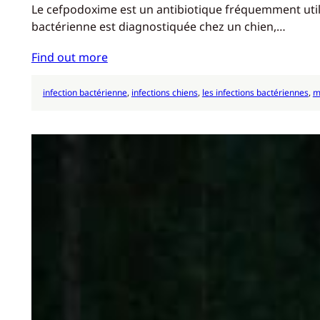
Le cefpodoxime est un antibiotique fréquemment utilis
bactérienne est diagnostiquée chez un chien,…
Find out more
infection bactérienne
, 
infections chiens
, 
les infections bactériennes
, 
m