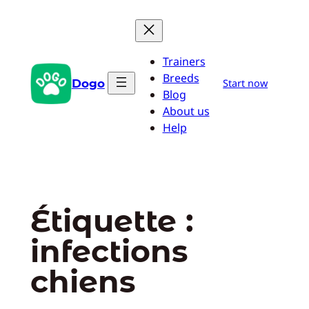
Aller
au
contenu
Trainers
Breeds
Dogo
Start now
Blog
About us
Help
Étiquette :
infections
chiens