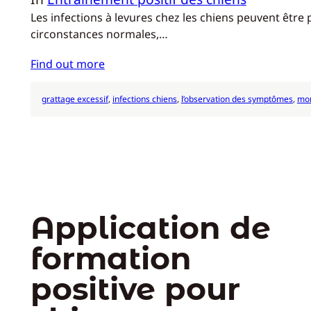
Les infections à levures chez les chiens peuvent être 
circonstances normales,…
Find out more
grattage excessif
, 
infections chiens
, 
l’observation des symptômes
, 
mon
Application de
formation
positive pour