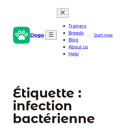
Aller
au
contenu
Trainers
Breeds
Dogo
Start now
Blog
About us
Help
Étiquette :
infection
bactérienne