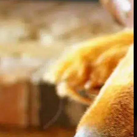
chien digestif
, 
estomac du chien
, 
monitoring health
, 
problèmes digestifs
, 
santé chiens
, 
santé digestive
, 
surveillance globale