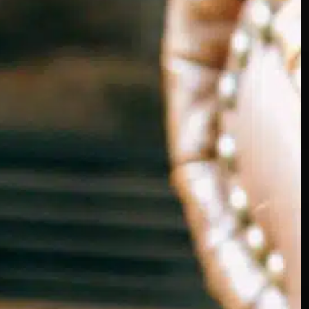
Où se trouve
l’estomac d’un
chien ?
In
Entraînement positif des chiens
Lorsque vous observez votre chien, vous
vous posez naturellement des questions sur
sa santé et son anatomie. L’une des
questions les plus fréquentes est la suivante :
« Où se trouve l’estomac d’un chien ? » Il est
important de connaître l’emplacement et la
fonction de l’estomac de votre chien pour
surveiller sa santé. L’estomac est
principalement…
Find out more