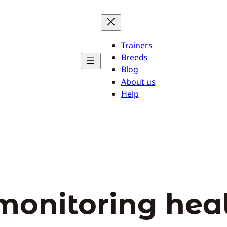
Trainers
Breeds
Blog
About us
Help
monitoring hea