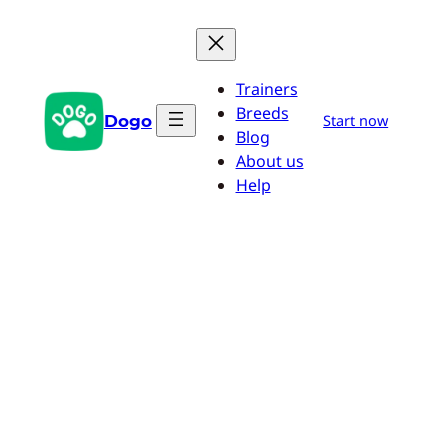
Aller
au
contenu
Trainers
Breeds
Dogo
Start now
Blog
About us
Help