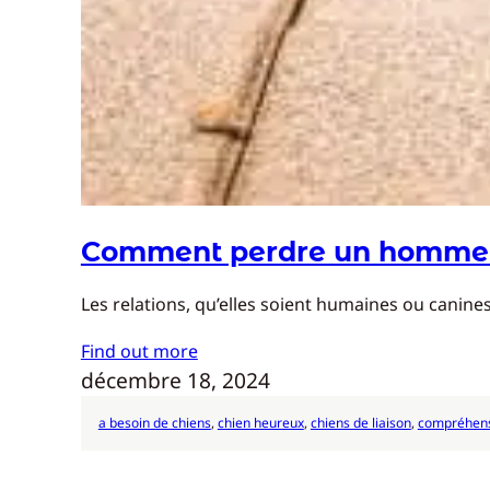
Comment perdre un homme e
Les relations, qu’elles soient humaines ou canin
Find out more
décembre 18, 2024
a besoin de chiens
, 
chien heureux
, 
chiens de liaison
, 
compréhens