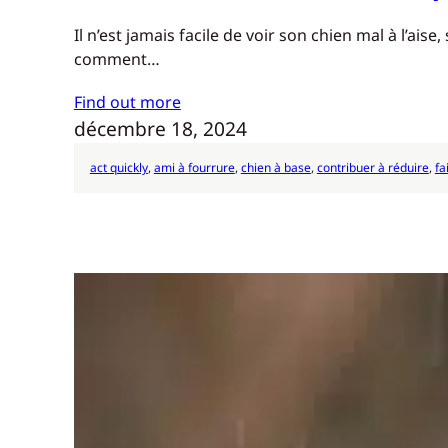
Il n’est jamais facile de voir son chien mal à l’a
comment…
Find out more
décembre 18, 2024
act quickly
, 
ami à fourrure
, 
chien à base
, 
contribuer à réduire
, 
fa