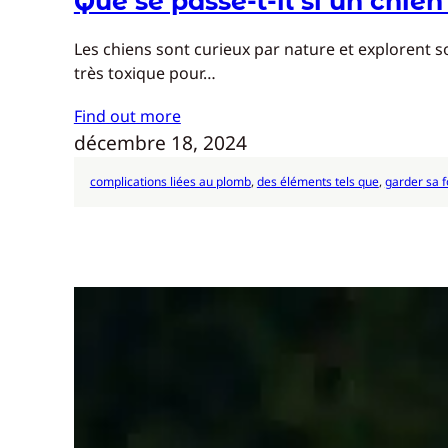
Que se passe-t-il si un ch
Les chiens sont curieux par nature et explorent s
très toxique pour…
Find out more
décembre 18, 2024
complications liées au plomb
, 
des éléments tels que
, 
garder sa 