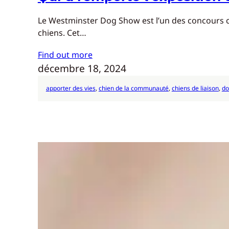
Le Westminster Dog Show est l’un des concours can
chiens. Cet…
Find out more
décembre 18, 2024
apporter des vies
, 
chien de la communauté
, 
chiens de liaison
, 
do