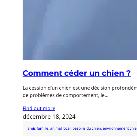
Comment céder un chien ?
La cession d’un chien est une décision profondéme
de problèmes de comportement, le…
Find out more
décembre 18, 2024
amis famille
, 
animal local
, 
besoins du chien
, 
environnement chie