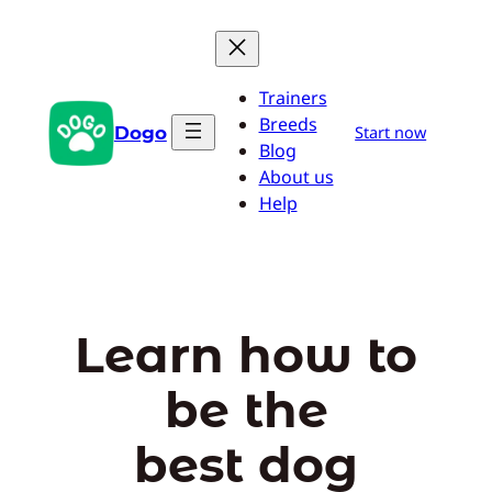
Aller
au
contenu
Trainers
Breeds
Dogo
Start now
Blog
About us
Help
Learn how to
be the
best dog