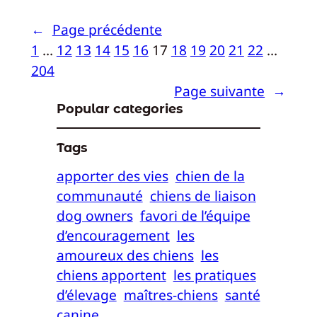
←
Page précédente
1
…
12
13
14
15
16
17
18
19
20
21
22
…
204
Page suivante
→
Popular categories
Tags
apporter des vies
chien de la
communauté
chiens de liaison
dog owners
favori de l’équipe
d’encouragement
les
amoureux des chiens
les
chiens apportent
les pratiques
d’élevage
maîtres-chiens
santé
canine