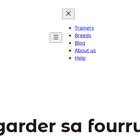
Trainers
Breeds
Blog
About us
Help
garder sa fourr