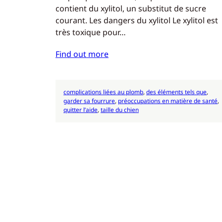
contient du xylitol, un substitut de sucre
courant. Les dangers du xylitol Le xylitol est
très toxique pour…
Find out more
complications liées au plomb
, 
des éléments tels que
, 
garder sa fourrure
, 
préoccupations en matière de santé
, 
quitter l’aide
, 
taille du chien