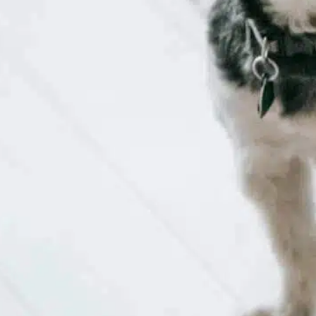
In
Entraînement positif des chiens
es oignons présentent un risque important
our les chiens, et il est essentiel pour tout
ropriétaire de chien de comprendre leur
iveau de toxicité. Ces connaissances
euvent aider à prévenir les
mpoisonnements accidentels et à garantir
a santé et la sécurité de votre compagnon
anin. Les composants toxiques des oignons
es oignons font partie de…
ind out more
aliments nocifs
, 
anémie hémolytique
, 
cellules
sanguines
, 
dommage rouge
, 
empoisonnement à
l’oignon
, 
ingestion accidentelle
, 
l’alimentation des
chiens
, 
poudre d’oignon
, 
santé des chiens
, 
toxicité de
l’oignon