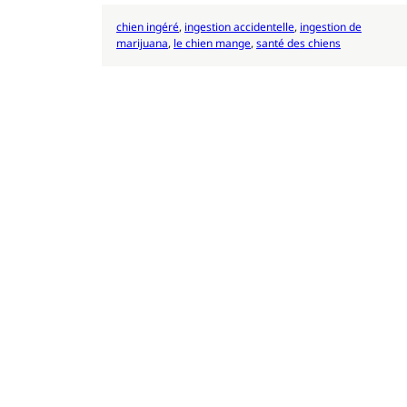
chien ingéré
, 
ingestion accidentelle
, 
ingestion de
marijuana
, 
le chien mange
, 
santé des chiens