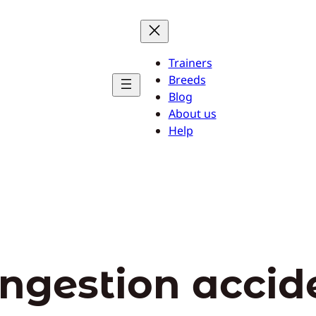
Trainers
Breeds
Blog
About us
Help
ingestion accid