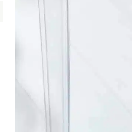
L
p
p
n
p
e
l
c
L
F