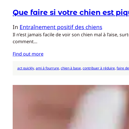
Que faire si votre chien est pi
In
Entraînement positif des chiens
Il n’est jamais facile de voir son chien mal à l’aise,
comment…
Find out more
act quickly
, 
ami à fourrure
, 
chien à base
, 
contribuer à réduire
, 
faire de