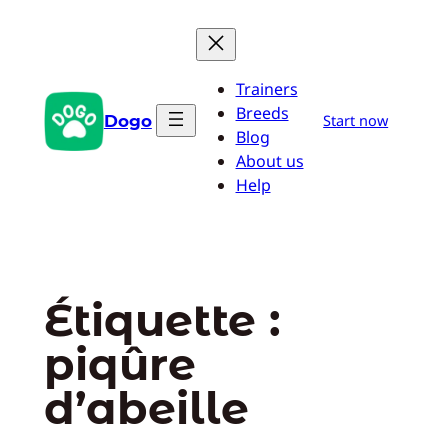
Aller
au
contenu
Trainers
Breeds
Dogo
Start now
Blog
About us
Help
Étiquette :
piqûre
d’abeille