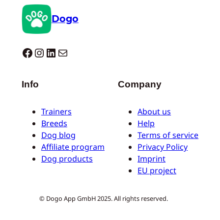
Dogo
Dogo facebook
Instagram
LinkedIn
E-mail
Info
Company
Trainers
About us
Breeds
Help
Dog blog
Terms of service
Affiliate program
Privacy Policy
Dog products
Imprint
EU project
© Dogo App GmbH 2025. All rights reserved.