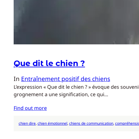
Que dit le chien ?
In
Entraînement positif des chiens
L’expression « Que dit le chien ? » évoque des souve
grognement a une signification, ce qui…
Find out more
chien dire
, 
chien émotionnel
, 
chiens de communication
, 
compréhensio