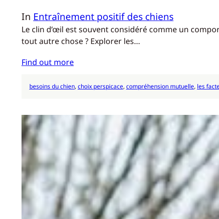
In
Entraînement positif des chiens
Le clin d’œil est souvent considéré comme un compor
tout autre chose ? Explorer les…
Find out more
besoins du chien
, 
choix perspicace
, 
compréhension mutuelle
, 
les fac