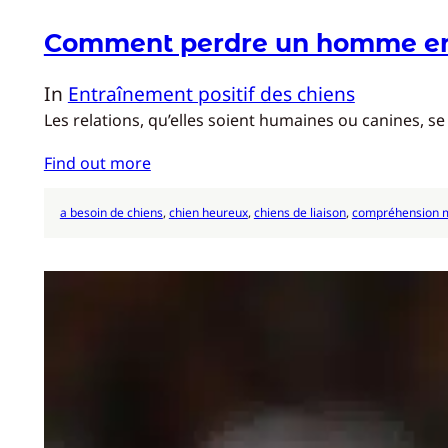
Comment perdre un homme en 
In
Entraînement positif des chiens
Les relations, qu’elles soient humaines ou canines, 
Find out more
a besoin de chiens
, 
chien heureux
, 
chiens de liaison
, 
compréhension m